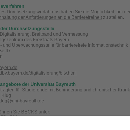
sverfahren
s Durchsetzungsverfahrens haben Sie die Möglichkeit, bei der
nhaltung der Anforderungen an die Barrierefreiheit
zu stellen.
der Durchsetzungsstelle
Digitalisierung, Breitband und Vermessung
ungszentrum des Freistaats Bayern
 und Überwachungsstelle für barrierefreie Informationstechnik
aße 47
en
ayern.de
bv.bayern.de/digitalisierung/bitv.html
sangebote der Universität Bayreuth
tragten für Studierende mit Behinderung und chronischer Kran
e Klug
.klug@uni-bayreuth.de
können Sie BECKS unter:
/ 55-4506
uni-bayreuth.de
.becks.uni-bayreuth.de