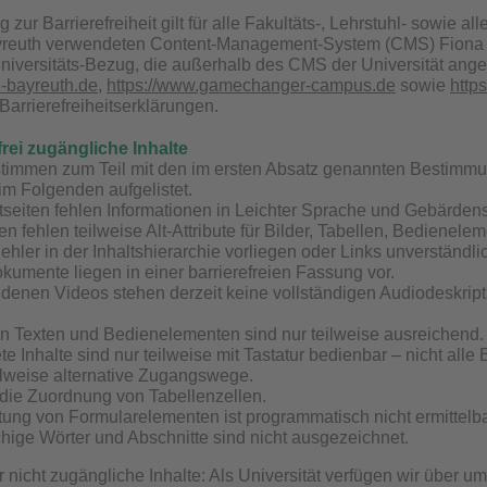
 zur Barrierefreiheit gilt für alle Fakultäts-, Lehrstuhl- sowie a
yreuth verwendeten Content-Management-System (CMS) Fiona 7 lie
niversitäts-Bezug, die außerhalb des CMS der Universität angel
i-bayreuth.de
,
https://www.gamechanger-campus.de
sowie
https
Barrierefreiheitserklärungen.
frei zugängliche Inhalte
stimmen zum Teil mit den im ersten Absatz genannten Bestimm
 im Folgenden aufgelistet.
tseiten fehlen Informationen in Leichter Sprache und Gebärden
en fehlen teilweise Alt-Attribute für Bilder, Tabellen, Bedienel
hler in der Inhaltshierarchie vorliegen oder Links unverständlic
okumente liegen in einer barrierefreien Fassung vor.
enen Videos stehen derzeit keine vollständigen Audiodeskription
n Texten und Bedienelementen sind nur teilweise ausreichend.
e Inhalte sind nur teilweise mit Tastatur bedienbar – nicht alle
ilweise alternative Zugangswege.
 die Zuordnung von Tabellenzellen.
tung von Formularelementen ist programmatisch nicht ermittelba
ige Wörter und Abschnitte sind nicht ausgezeichnet.
nicht zugängliche Inhalte: Als Universität verfügen wir über um