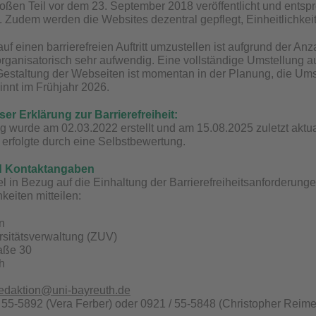
ßen Teil vor dem 23. September 2018 veröffentlicht und entsp
t. Zudem werden die Websites dezentral gepflegt, Einheitlichkeit
uf einen barrierefreien Auftritt umzustellen ist aufgrund der Anz
 organisatorisch sehr aufwendig. Eine vollständige Umstellung a
 Gestaltung der Webseiten ist momentan in der Planung, die U
innt im Frühjahr 2026.
ser Erklärung zur Barrierefreiheit:
g wurde am 02.03.2022 erstellt und am 15.08.2025 zuletzt aktua
t erfolgte durch eine Selbstbewertung.
d Kontaktangaben
 in Bezug auf die Einhaltung der Barrierefreiheitsanforderung
keiten mitteilen:
n
rsitätsverwaltung (ZUV)
raße 30
h
redaktion@uni-bayreuth.de
/ 55-5892 (Vera Ferber) oder 0921 / 55-5848 (Christopher Reimel