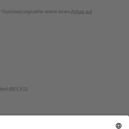
 Durchsetzungsstelle online einen
Antrag auf
kheit (BECKS)