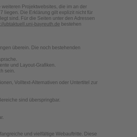
lle weiteren Projektwebsites, die im an der
gen. Die Erklärung gilt explizit nicht für
egt sind. Für die Seiten unter den Adressen
://ubtaktuell.uni-bayreuth.de
bestehen
ungen überein. Die noch bestehenden
sprache.
emente und Layout-Grafiken.
h sein.
en, Volltext-Alternativen oder Untertitel zur
 Bereiche sind überspringbar.
r.
fangreiche und vielfältige Webauftritte. Diese