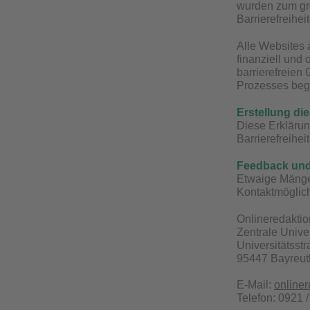
wurden zum gro
Barrierefreihei
Alle Websites a
finanziell und
barrierefreien
Prozesses beg
Erstellung die
Diese Erklärun
Barrierefreihei
Feedback un
Etwaige Mängel
Kontaktmöglich
Onlineredaktio
Zentrale Unive
Universitätsst
95447 Bayreut
E-Mail:
online
Telefon: 0921 