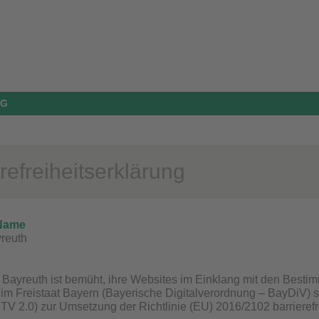
NG
refreiheitserklärung
 Name
yreuth
t Bayreuth ist bemüht, ihre Websites im Einklang mit den Best
g im Freistaat Bayern (Bayerische Digitalverordnung – BayDiV) s
TV 2.0) zur Umsetzung der Richtlinie (EU) 2016/2102 barrieref