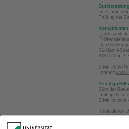
Durchsetzung
Im Rahmen eine
Prüfung der Ei
Kontaktdaten 
Landesamt für 
IT-Dienstleist
Durchsetzungs-
St.-Martin-Str
81541 Münch
E-Mail:
bitv@b
Internet:
www.ld
Sonstige Hilf
Büro der Beauf
Leitung: Nicol
E-Mail:
nicole
Kontaktieren 
Telefon: 0921 
E-Mail:
becks@
Webseite:
www