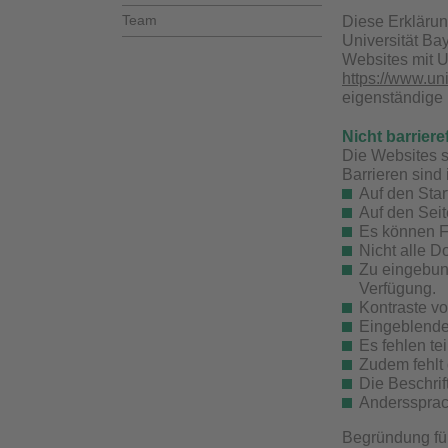
Team
Diese Erklärung
Universität Ba
Websites mit U
https://www.un
eigenständige 
Nicht barriere
Die Websites 
Barrieren sind
Auf den Star
Auf den Seit
Es können Fe
Nicht alle D
Zu eingebund
Verfügung.
Kontraste vo
Eingeblendet
Es fehlen te
Zudem fehlt
Die Beschrif
Anderssprach
Begründung für 